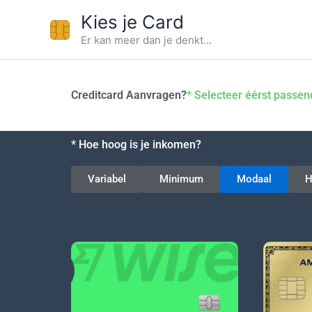
Ga
Kies je Card
naar
Er kan meer dan je denkt...
de
inhoud
Creditcard Aanvragen?
* Selecteer éérst passe
* Hoe hoog is je inkomen?
Variabel
Minimum
Modaal
H