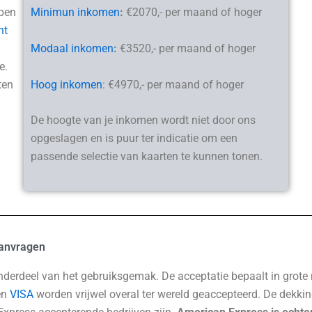
jpen
Minimun inkomen
:
€2070,- per maand of hoger
ht
Modaal inkomen
:
€3520,- per maand of hoger
e.
Hoog inkomen
: €4970,- per maand of hoger
ten
De hoogte van je inkomen wordt niet door ons
opgeslagen en is puur ter indicatie om een
passende selectie van kaarten te kunnen tonen.
 aanvragen
onderdeel van het gebruiksgemak. De acceptatie bepaalt in grote 
en
VISA
worden vrijwel overal ter wereld geaccepteerd. De dekki