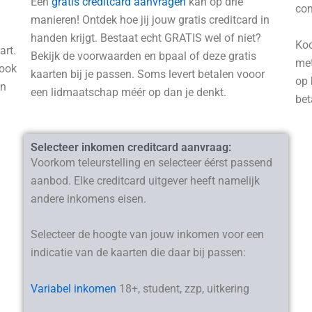
Een
gratis creditcard aanvragen
kan op drie
con
manieren! Ontdek hoe jij jouw gratis creditcard in
handen krijgt. Bestaat echt GRATIS wel of niet?
Koo
art.
Bekijk de voorwaarden en bpaal of deze gratis
met
 ook
kaarten bij je passen. Soms levert betalen vooor
op 
en
een lidmaatschap méér op dan je denkt.
be
Selecteer inkomen creditcard aanvraag:
Voorkom teleurstelling en selecteer éérst passend
aanbod. Elke creditcard uitgever heeft namelijk
andere inkomens eisen.
Selecteer de hoogte van jouw inkomen voor een
indicatie van de kaarten die daar bij passen:
Variabel inkomen
18+, student, zzp, uitkering