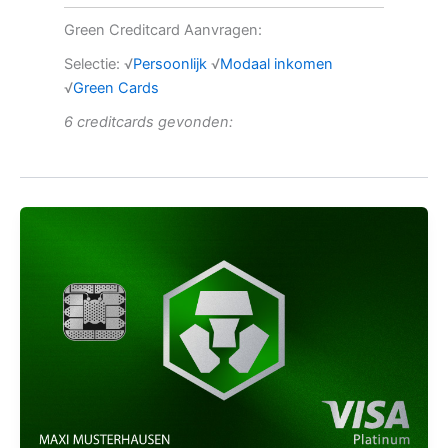
Green Creditcard Aanvragen:
Selectie: √
Persoonlijk
√
Modaal inkomen
√
Green Cards
6 creditcards gevonden: