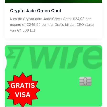
Crypto Jade Green Card
Kies de Crypto.com Jade Green Card: €24,99 per
maand of €249,90 per jaar Gratis bij een CRO stake
van €4.500 […]