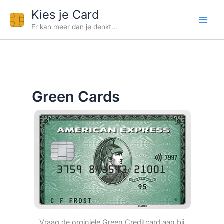
Ga
Kies je Card
naar
Er kan meer dan je denkt...
de
inhoud
Green Cards
Vraag de orginiele Green Creditcard aan bij