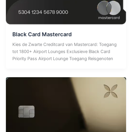
Black Card Mastercard
Kies de Zwarte Creditcard van Mastercard: Toegang
tot 1800+ Airport Lounges Exclusieve Black Card
Priority Pass Airport Lounge Toegang Reisgenoten