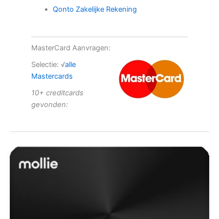
Qonto Zakelijke Rekening
MasterCard Aanvragen:
Selectie: √
alle
Mastercards
10+ creditcards
gevonden: